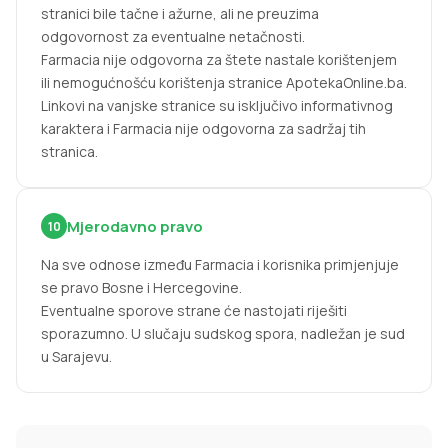
stranici bile tačne i ažurne, ali ne preuzima
odgovornost za eventualne netačnosti.
Farmacia nije odgovorna za štete nastale korištenjem
ili nemogućnošću korištenja stranice ApotekaOnline.ba.
Linkovi na vanjske stranice su isključivo informativnog
karaktera i Farmacia nije odgovorna za sadržaj tih
stranica.
Mjerodavno pravo
10
Na sve odnose između Farmacia i korisnika primjenjuje
se pravo Bosne i Hercegovine.
Eventualne sporove strane će nastojati riješiti
sporazumno. U slučaju sudskog spora, nadležan je sud
u Sarajevu.