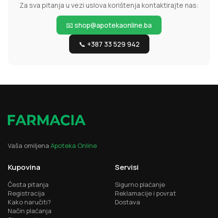
Za sva pitanja u vezi uslova korištenja kontaktirajte nas:
📧 shop@apotekaonline.ba
📞 +387 33 529 942
Vaša omiljena
Apoteka Online
Kupovina
Servisi
Česta pitanja
Sigurno plaćanje
Registracija
Reklamacije i povrat
Kako naručiti?
Dostava
Način plaćanja