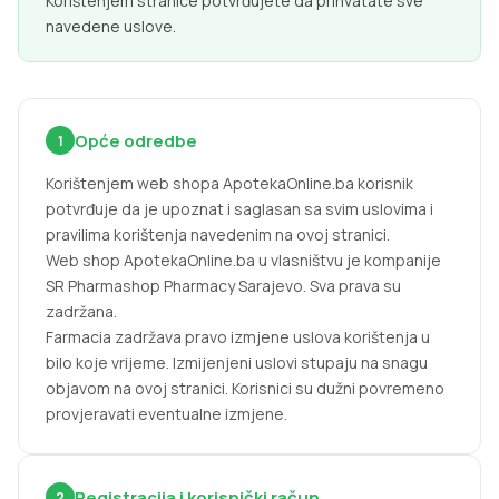
Korištenjem stranice potvrđujete da prihvatate sve
navedene uslove.
Opće odredbe
1
Korištenjem web shopa ApotekaOnline.ba korisnik
potvrđuje da je upoznat i saglasan sa svim uslovima i
pravilima korištenja navedenim na ovoj stranici.
Web shop ApotekaOnline.ba u vlasništvu je kompanije
SR Pharmashop Pharmacy Sarajevo. Sva prava su
zadržana.
Farmacia zadržava pravo izmjene uslova korištenja u
bilo koje vrijeme. Izmijenjeni uslovi stupaju na snagu
objavom na ovoj stranici. Korisnici su dužni povremeno
provjeravati eventualne izmjene.
Registracija i korisnički račun
2