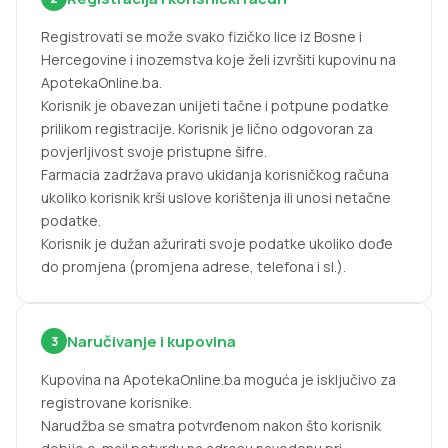
Registrovati se može svako fizičko lice iz Bosne i
Hercegovine i inozemstva koje želi izvršiti kupovinu na
ApotekaOnline.ba.
Korisnik je obavezan unijeti tačne i potpune podatke
prilikom registracije. Korisnik je lično odgovoran za
povjerljivost svoje pristupne šifre.
Farmacia zadržava pravo ukidanja korisničkog računa
ukoliko korisnik krši uslove korištenja ili unosi netačne
podatke.
Korisnik je dužan ažurirati svoje podatke ukoliko dođe
do promjena (promjena adrese, telefona i sl.).
Naručivanje i kupovina
3
Kupovina na ApotekaOnline.ba moguća je isključivo za
registrovane korisnike.
Narudžba se smatra potvrđenom nakon što korisnik