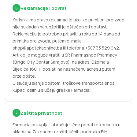
Reklamacije i povrat
6
Korisnik ima pravo reklamacije ukoliko primljeni proizvod
nije sukladan narudžbi ili je oštećen pri dostavi.
Reklamaciju je potrebno prijaviti u roku od 14 dana od
primitka proizvoda, putem e-maila
shop@apotekaonline.ba ili telefona +387 33 529 942.
Artikle je moguće vratiti u SR Pharmashop Pharmacy
(Bingo City Centar Sarajevo), na adresi Džemala
Bijedića 160, ili poslati na naznačenu adresu putem
brze pošte.
U slučaju slanja poštom, troškove transporta snosi
kupac, osim u slučaju greške Farmacia.
Zaštita privatnosti
7
Farmacia prikuplja i obrađuje lične podatke korisnika u
skladu sa Zakonom o zaštiti ličnih podataka BiH.