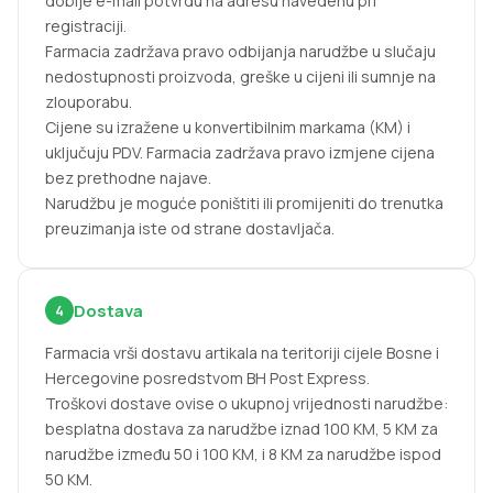
dobije e-mail potvrdu na adresu navedenu pri
registraciji.
Farmacia zadržava pravo odbijanja narudžbe u slučaju
nedostupnosti proizvoda, greške u cijeni ili sumnje na
zlouporabu.
Cijene su izražene u konvertibilnim markama (KM) i
uključuju PDV. Farmacia zadržava pravo izmjene cijena
bez prethodne najave.
Narudžbu je moguće poništiti ili promijeniti do trenutka
preuzimanja iste od strane dostavljača.
Dostava
4
Farmacia vrši dostavu artikala na teritoriji cijele Bosne i
Hercegovine posredstvom BH Post Express.
Troškovi dostave ovise o ukupnoj vrijednosti narudžbe:
besplatna dostava za narudžbe iznad 100 KM, 5 KM za
narudžbe između 50 i 100 KM, i 8 KM za narudžbe ispod
50 KM.